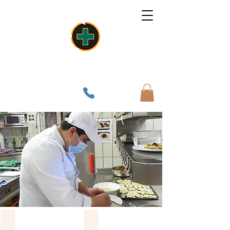
Un lieu, une âme, une cuisine
Apéritifs
Entrées & salades