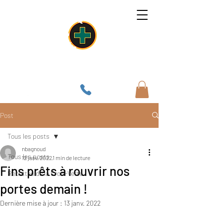
Un lieu, une âme, une cuisine
Post
Tous les posts
nbagnoud
Tous les posts
12 janv. 2022
1 min de lecture
Fins prêts à rouvrir nos
Recettes de la Croix-Verte
portes demain !
Dernière mise à jour :
13 janv. 2022