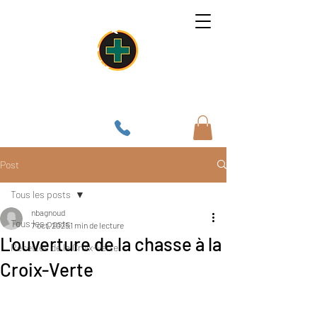
Un lieu, une âme, une cuisine
Post
Tous les posts
nbagnoud
Tous les posts
7 oct. 2025
1 min de lecture
L'ouverture de la chasse à la
Recettes de la Croix-Verte
Croix-Verte