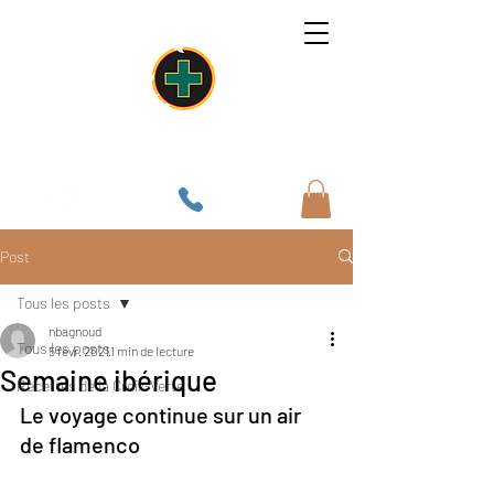
Un lieu, une âme, une cuisine
Post
Tous les posts
nbagnoud
Tous les posts
5 févr. 2021
1 min de lecture
Semaine ibérique
Recettes de la Croix-Verte
Le voyage continue sur un air 
de flamenco