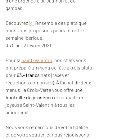
d’une brochette de saumon et de 
gambas.
Découvrez 
ici
 l’ensemble des plats que 
nous vous proposons pendant notre 
semaine ibérique,
du 8 au 12 février 2021.
Pour la 
Saint-Valentin
, nos chefs vous 
ont préparé un menu de fête à trois plats 
pour 
63.- francs
 nets (taxes et 
réductions comprises). À l’achat de deux 
menus, la Croix-Verte vous offre une 
bouteille de prosecco 
et souhaite une 
joyeuse Saint-Valentin à tous les 
amoureux!
Nous vous remercions de votre fidélité 
et de votre soutien et nous réjouissons 