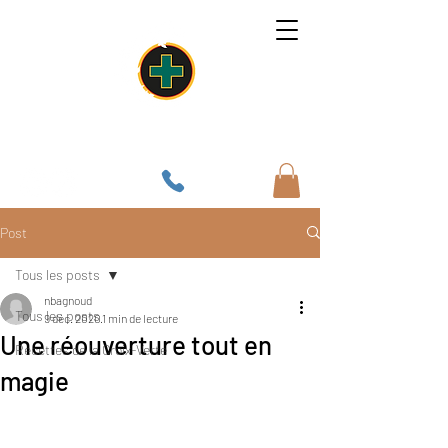
Un lieu, une âme, une cuisine
Post
Tous les posts
nbagnoud
Tous les posts
9 déc. 2020
1 min de lecture
Une réouverture tout en
Recettes de la Croix-Verte
magie