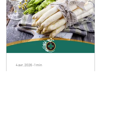
4 avr. 2026
∙
1
min
C’est la saison des
asperges!
Les asperges sont à nouveau
les stars de notre carte de
saison.
27
0