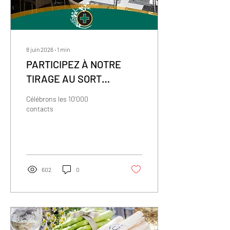
8 juin 2026
∙
1
min
PARTICIPEZ À NOTRE
TIRAGE AU SORT
SPÉCIAL !
Célébrons les 10'000
contacts
602
0