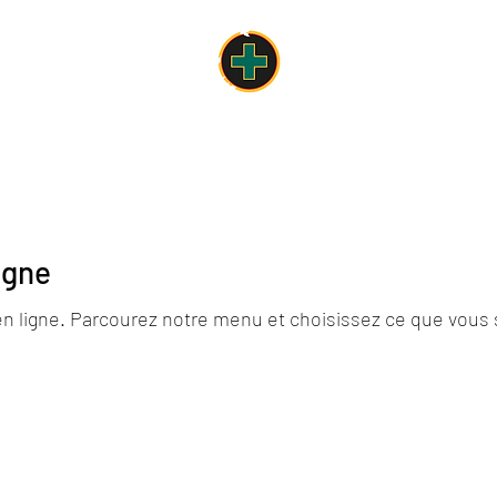
Un lieu, une âme, une cuisine
Carte des Mets
Espaces de la Croix-Verte
Concours
Le Chalet
igne
ligne. Parcourez notre menu et choisissez ce que vous 