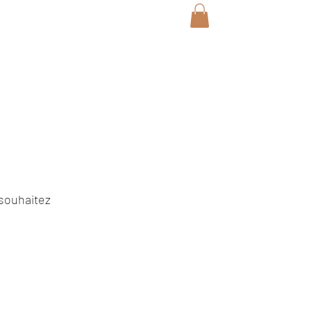
Le Braséro
Blog
A propos
Plus
souhaitez