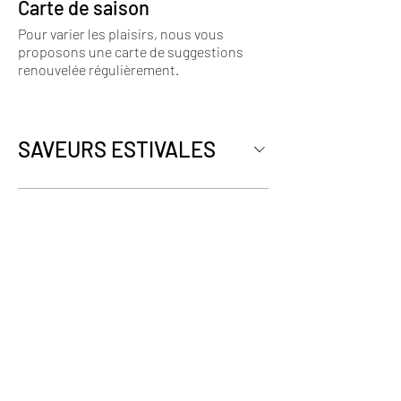
Carte de saison
Pour varier les plaisirs, nous vous
proposons une carte de suggestions
renouvelée régulièrement.
SAVEURS ESTIVALES
HORAIRES RESTAURATION
Fermé le lundi
Du mardi au vendredi
de 11h00 à 14h30 et de 18h00 à 22h00
Samedi et dimanche
de 11h00 à 15h00 et de 18h00 à 22h00