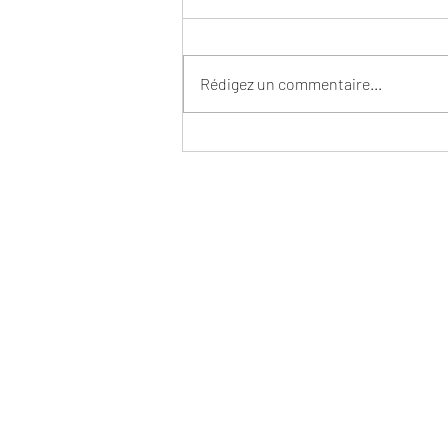
Rédigez un commentaire...
Merci de votre fidélité !
HORAIRES RESTAURATION
Fermé le lundi
Du mardi au vendredi
de 11h00 à 14h30 et de 18h00 à 22h00
Samedi et dimanche
de 11h00 à 15h00 et de 18h00 à 22h00