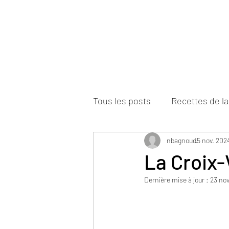
Accueil
Commandes en ligne
La 
Tous les posts
Recettes de la
nbagnoud
5 nov. 202
La Croix-
Dernière mise à jour :
23 nov