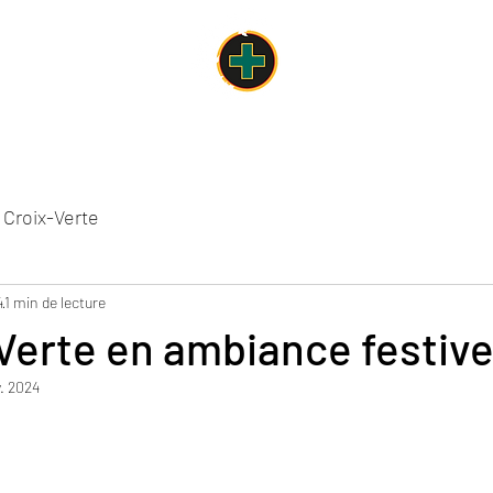
Un lieu, une âme, une cuisine
Carte des Mets
Espaces de la Croix-Verte
Concours
Le Chalet
 Croix-Verte
4
1 min de lecture
Verte en ambiance festiv
. 2024