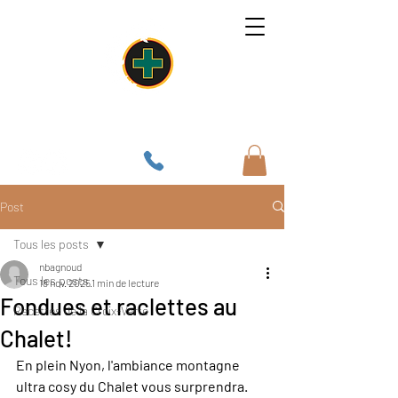
Un lieu, une âme, une cuisine
Post
Tous les posts
nbagnoud
Tous les posts
18 nov. 2025
1 min de lecture
Fondues et raclettes au
Recettes de la Croix-Verte
Chalet!
En plein Nyon, l'ambiance montagne 
ultra cosy du Chalet vous surprendra.