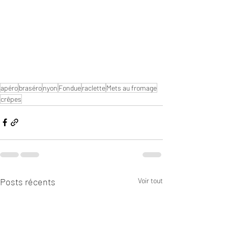
apéro
braséro
nyon
Fondue
raclette
Mets au fromage
crêpes
Posts récents
Voir tout