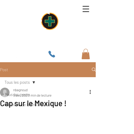
Un lieu, une âme, une cuisine
Post
Tous les posts
nbagnoud
Tous les posts
5 avr. 2021
1 min de lecture
Cap sur le Mexique !
Recettes de la Croix-Verte