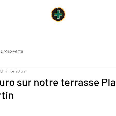
Un lieu, une âme, une cuisine
Carte des Mets
Espaces de la Croix-Verte
Concours
Le Chalet
 Croix-Verte
1
1 min de lecture
Euro sur notre terrasse Pl
tin