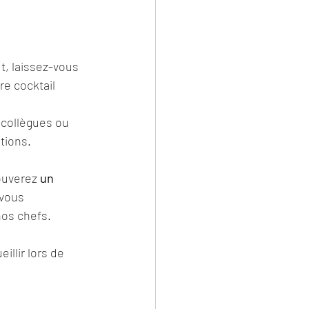
, laissez-vous 
re cocktail 
 collègues ou 
tions. 
ouverez 
un 
vous 
nos chefs.
llir lors de 